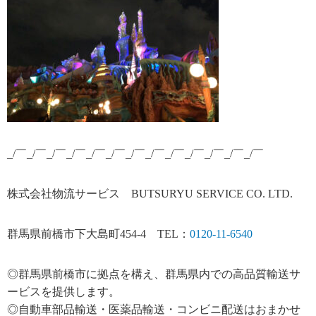
_/￣_/￣_/￣_/￣_/￣_/￣_/￣_/￣_/￣_/￣_/￣_/￣_/￣
株式会社物流サービス BUTSURYU SERVICE CO. LTD.
群馬県前橋市下大島町454‐4 TEL：
0120-11-6540
◎群馬県前橋市に拠点を構え、群馬県内での高品質輸送サ
ービスを提供します。
◎自動車部品輸送・医薬品輸送・コンビニ配送はおまかせ