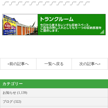
_/￣_/￣_/￣_/￣_/￣_/￣_/￣_/￣_/￣_/￣_/￣_/￣_/￣
«前の記事へ
一覧へ戻る
次の記事へ»
カテゴリー
お知らせ (1,139)
ブログ (322)