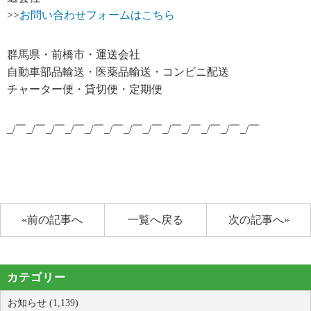
>>
お問い合わせフォームはこちら
群馬県・前橋市・運送会社
自動車部品輸送・医薬品輸送・コンビニ配送
チャーター便・貸切便・定期便
_/￣_/￣_/￣_/￣_/￣_/￣_/￣_/￣_/￣_/￣_/￣_/￣_/￣
«前の記事へ
一覧へ戻る
次の記事へ»
カテゴリー
お知らせ (1,139)