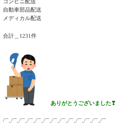
コンビニ配送
自動車部品配送
メディカル配送
合計＿1231
件
ありがとうございました❣
/￣_/￣_/￣_/￣_/￣_/￣_/￣_/￣_/￣_/￣_/￣_/￣_/￣