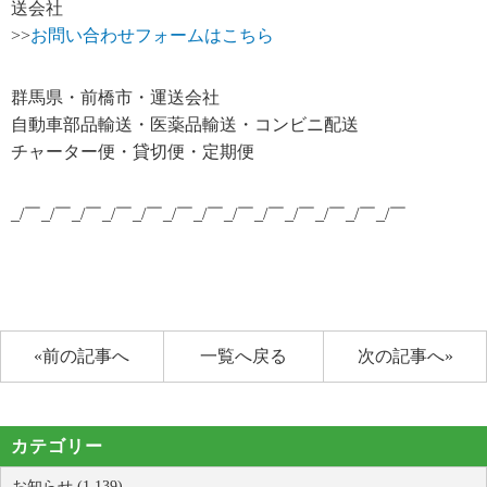
送会社
>>
お問い合わせフォームはこちら
群馬県・前橋市・運送会社
自動車部品輸送・医薬品輸送・コンビニ配送
チャーター便・貸切便・定期便
_/￣_/￣_/￣_/￣_/￣_/￣_/￣_/￣_/￣_/￣_/￣_/￣_/￣
«前の記事へ
一覧へ戻る
次の記事へ»
カテゴリー
お知らせ (1,139)