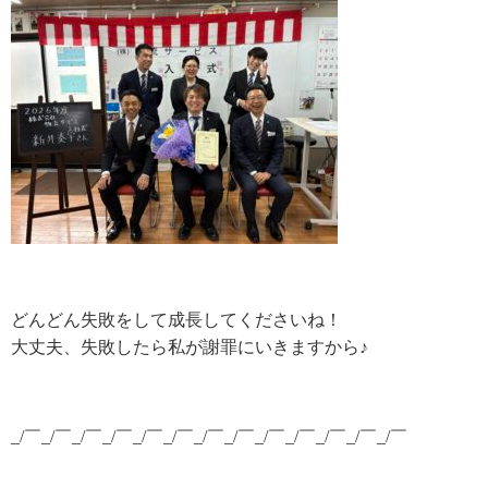
どんどん失敗をして成長してくださいね！
大丈夫、失敗したら私が謝罪にいきますから♪
_/￣_/￣_/￣_/￣_/￣_/￣_/￣_/￣_/￣_/￣_/￣_/￣_/￣