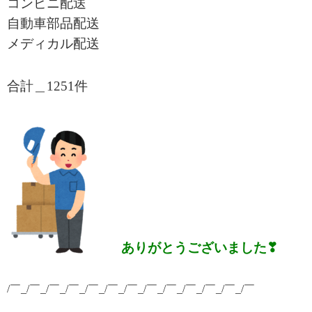
コンビニ配送
自動車部品配送
メディカル配送
合計＿1251
件
ありがとうございました❣
/￣_/￣_/￣_/￣_/￣_/￣_/￣_/￣_/￣_/￣_/￣_/￣_/￣