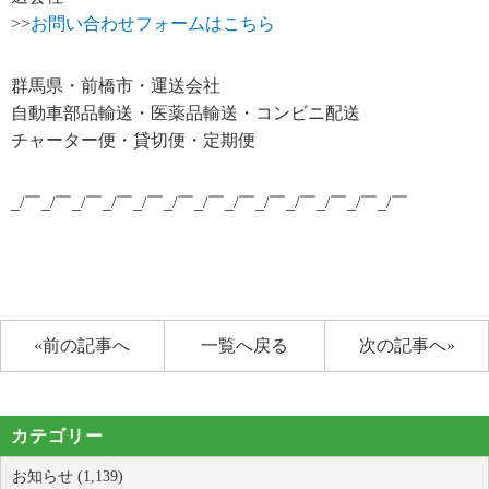
>>
お問い合わせフォームはこちら
群馬県・前橋市・運送会社
自動車部品輸送・医薬品輸送・コンビニ配送
チャーター便・貸切便・定期便
_/￣_/￣_/￣_/￣_/￣_/￣_/￣_/￣_/￣_/￣_/￣_/￣_/￣
«前の記事へ
一覧へ戻る
次の記事へ»
カテゴリー
お知らせ (1,139)