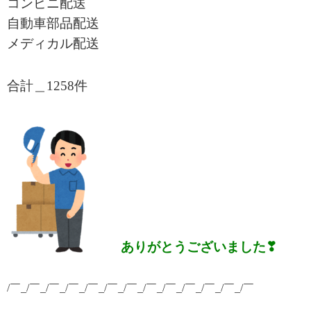
コンビニ配送
自動車部品配送
メディカル配送
合計＿1258件
ありがとうございました❣
/￣_/￣_/￣_/￣_/￣_/￣_/￣_/￣_/￣_/￣_/￣_/￣_/￣