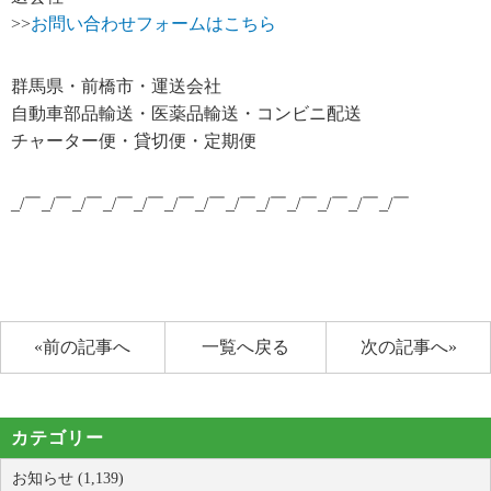
>>
お問い合わせフォームはこちら
群馬県・前橋市・運送会社
自動車部品輸送・医薬品輸送・コンビニ配送
チャーター便・貸切便・定期便
_/￣_/￣_/￣_/￣_/￣_/￣_/￣_/￣_/￣_/￣_/￣_/￣_/￣
«前の記事へ
一覧へ戻る
次の記事へ»
カテゴリー
お知らせ (1,139)