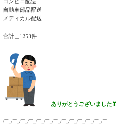
コンビニ配送
自動車部品配送
メディカル配送
合計＿1253件
ありがとうございました❣
/￣_/￣_/￣_/￣_/￣_/￣_/￣_/￣_/￣_/￣_/￣_/￣_/￣