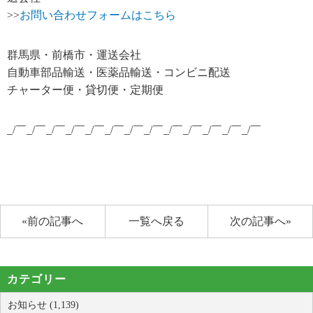
>>
お問い合わせフォームはこちら
群馬県・前橋市・運送会社
自動車部品輸送・医薬品輸送・コンビニ配送
チャーター便・貸切便・定期便
_/￣_/￣_/￣_/￣_/￣_/￣_/￣_/￣_/￣_/￣_/￣_/￣_/￣
«前の記事へ
一覧へ戻る
次の記事へ»
カテゴリー
お知らせ (1,139)