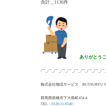
合計＿1136
件
ありがとう
/￣_/￣_/￣_/￣_/￣_/￣_/￣_/￣_/￣_/￣
株式会社物流サービス BUTSURYU SERV
群馬県前橋市下大島町454-4
TEL：
0120-11-6540