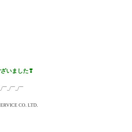
ございました❣
_/￣_/￣_/￣
ICE CO. LTD.