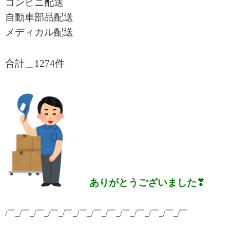
コンビニ配送
自動車部品配送
メディカル配送
合計＿1274
件
ありがとうございました❣
/￣_/￣_/￣_/￣_/￣_/￣_/￣_/￣_/￣_/￣_/￣_/￣_/￣