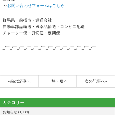
>>
お問い合わせフォームはこちら
群馬県・前橋市・運送会社
自動車部品輸送・医薬品輸送・コンビニ配送
チャーター便・貸切便・定期便
_/￣_/￣_/￣_/￣_/￣_/￣_/￣_/￣_/￣_/￣_/￣_/￣_/￣
«前の記事へ
一覧へ戻る
次の記事へ»
カテゴリー
お知らせ (1,139)