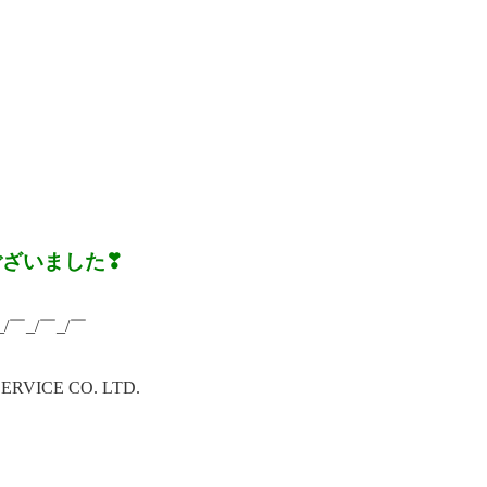
ございました❣
_/￣_/￣_/￣
ICE CO. LTD.