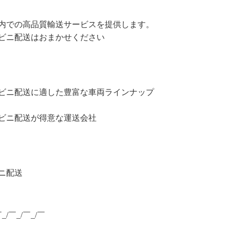
内での高品質輸送サービスを提供します。
ビニ配送はおまかせください
ビニ配送に適した豊富な車両ラインナップ
ビニ配送が得意な運送会社
ニ配送
￣_/￣_/￣_/￣