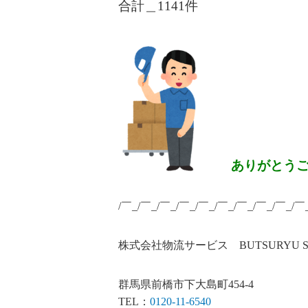
合計＿1141
件
ありがとう
/￣_/￣_/￣_/￣_/￣_/￣_/￣_/￣_/￣_/￣
株式会社物流サービス BUTSURYU SERV
群馬県前橋市下大島町454-4
TEL：
0120-11-6540