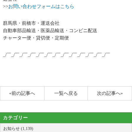
>>
お問い合わせフォームはこちら
群馬県・前橋市・運送会社
自動車部品輸送・医薬品輸送・コンビニ配送
チャーター便・貸切便・定期便
_/￣_/￣_/￣_/￣_/￣_/￣_/￣_/￣_/￣_/￣_/￣_/￣_/￣
«前の記事へ
一覧へ戻る
次の記事へ»
カテゴリー
お知らせ (1,139)