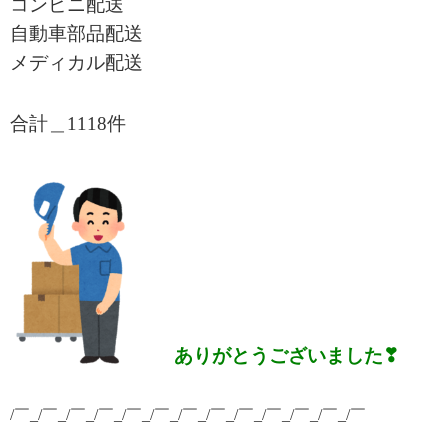
コンビニ配送
自動車部品配送
メディカル配送
合計＿1118
件
ありがとうございました❣
/￣_/￣_/￣_/￣_/￣_/￣_/￣_/￣_/￣_/￣_/￣_/￣_/￣