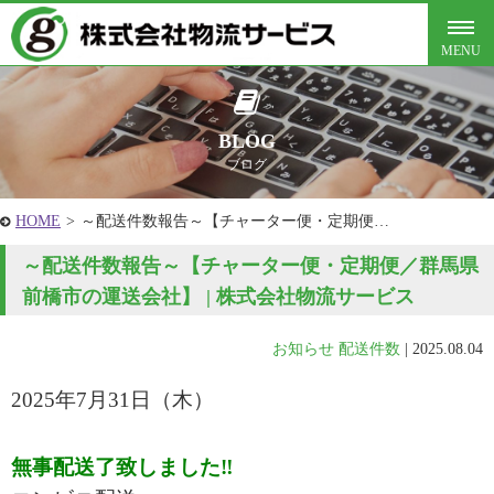
BLOG
ブログ
HOME
>
～配送件数報告～【チャーター便・定期便…
～配送件数報告～【チャーター便・定期便／群馬県
前橋市の運送会社】 | 株式会社物流サービス
お知らせ
配送件数
|
2025.08.04
2025年7
月31
日
（木
）
無事配送了致しました‼