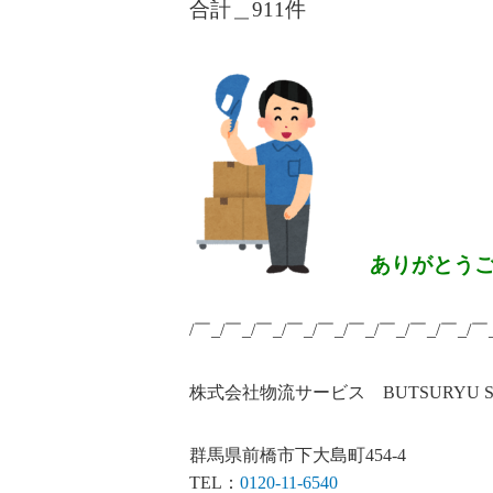
合計＿911
件
ありがとう
/￣_/￣_/￣_/￣_/￣_/￣_/￣_/￣_/￣_/￣
株式会社物流サービス BUTSURYU SERV
群馬県前橋市下大島町454-4
TEL：
0120-11-6540