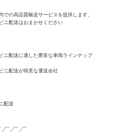
内での高品質輸送サービスを提供します。
ビニ配送はおまかせください
ビニ配送に適した豊富な車両ラインナップ
ビニ配送が得意な運送会社
ニ配送
￣_/￣_/￣_/￣