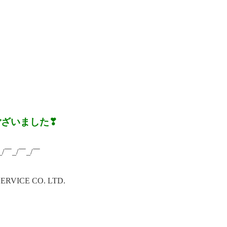
ございました❣
_/￣_/￣_/￣
ICE CO. LTD.