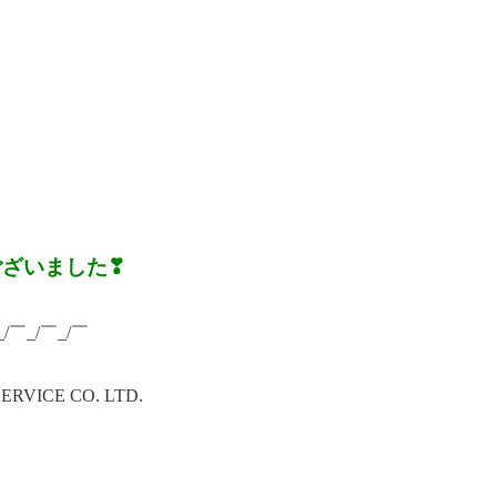
ございました❣
_/￣_/￣_/￣
ICE CO. LTD.