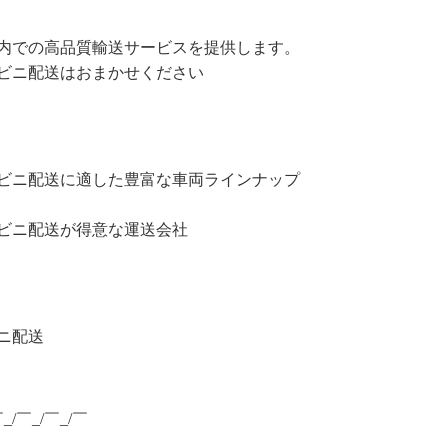
内での高品質輸送サービスを提供します。
ビニ配送はおまかせください
ビニ配送に適した豊富な車両ラインナップ
ビニ配送が得意な運送会社
ニ配送
￣_/￣_/￣_/￣