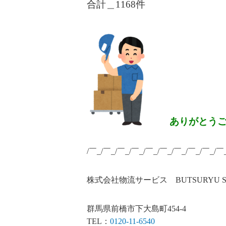
合計＿1168
件
ありがとう
/￣_/￣_/￣_/￣_/￣_/￣_/￣_/￣_/￣_/￣
株式会社物流サービス BUTSURYU SERV
群馬県前橋市下大島町454-4
TEL：
0120-11-6540