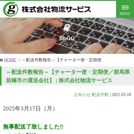
BLOG
ブログ
HOME
>
～配送件数報告～【チャーター便・定期便…
～配送件数報告～【チャーター便・定期便／群馬県
前橋市の運送会社】 | 株式会社物流サービス
お知らせ
配送件数
|
2025.03.18
2025年3
月17
日
（月
）
無事配送了致しました‼