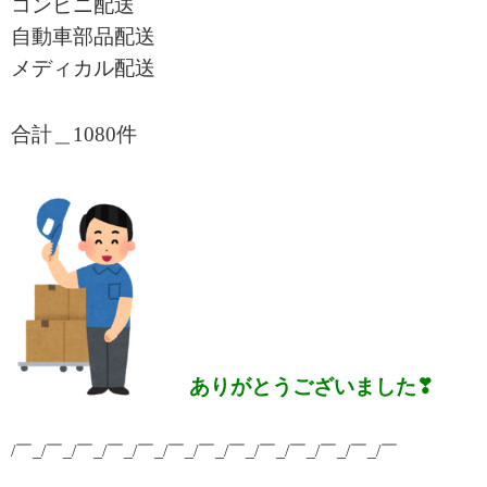
コンビニ配送
自動車部品配送
メディカル配送
合計＿1080
件
ありがとうございました❣
/￣_/￣_/￣_/￣_/￣_/￣_/￣_/￣_/￣_/￣_/￣_/￣_/￣