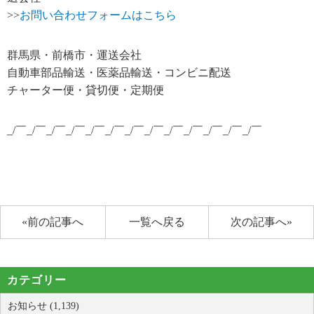
>>
お問い合わせフォームはこちら
群馬県・前橋市・運送会社
自動車部品輸送・医薬品輸送・コンビニ配送
チャーター便・貸切便・定期便
_/￣_/￣_/￣_/￣_/￣_/￣_/￣_/￣_/￣_/￣_/￣_/￣_/￣
«前の記事へ
一覧へ戻る
次の記事へ»
カテゴリー
お知らせ (1,139)