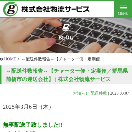
BLOG
ブログ
HOME
>
～配送件数報告～【チャーター便・定期便…
～配送件数報告～【チャーター便・定期便／群馬県
前橋市の運送会社】 | 株式会社物流サービス
お知らせ
配送件数
|
2025.03.07
2025年3
月6
日
（木
）
無事配送了致しました‼