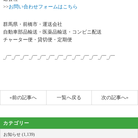
>>
お問い合わせフォームはこちら
群馬県・前橋市・運送会社
自動車部品輸送・医薬品輸送・コンビニ配送
チャーター便・貸切便・定期便
_/￣_/￣_/￣_/￣_/￣_/￣_/￣_/￣_/￣_/￣_/￣_/￣_/￣
«前の記事へ
一覧へ戻る
次の記事へ»
カテゴリー
お知らせ (1,139)