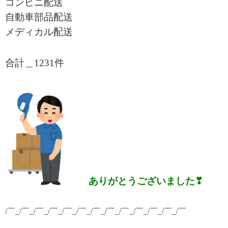
コンビニ配送
自動車部品配送
メディカル配送
合計＿1231
件
ありがとうございました❣
/￣_/￣_/￣_/￣_/￣_/￣_/￣_/￣_/￣_/￣_/￣_/￣_/￣