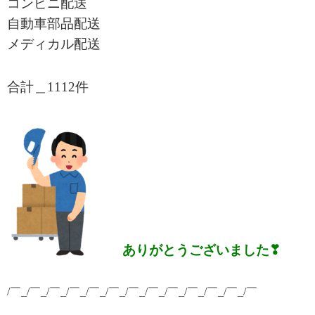
コンビニ配送
自動車部品配送
メディカル配送
合計＿1112
件
ありがとうございました❣
/￣_/￣_/￣_/￣_/￣_/￣_/￣_/￣_/￣_/￣_/￣_/￣_/￣