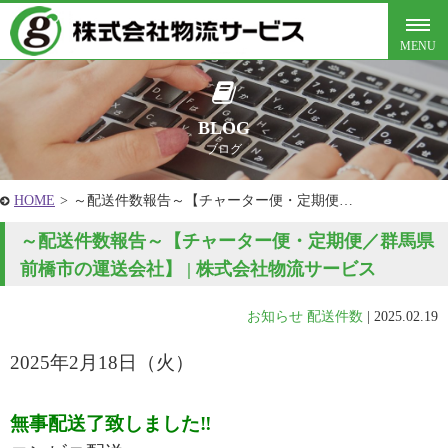
BLOG
ブログ
HOME
>
～配送件数報告～【チャーター便・定期便…
～配送件数報告～【チャーター便・定期便／群馬県
前橋市の運送会社】 | 株式会社物流サービス
お知らせ
配送件数
|
2025.02.19
2025年2
月18
日
（火
）
無事配送了致しました‼