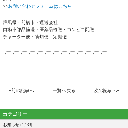
>>
お問い合わせフォームはこちら
群馬県・前橋市・運送会社
自動車部品輸送・医薬品輸送・コンビニ配送
チャーター便・貸切便・定期便
_/￣_/￣_/￣_/￣_/￣_/￣_/￣_/￣_/￣_/￣_/￣_/￣_/￣
«前の記事へ
一覧へ戻る
次の記事へ»
カテゴリー
お知らせ (1,139)