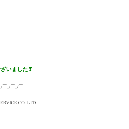
ございました❣
_/￣_/￣_/￣
ICE CO. LTD.