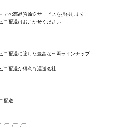
内での高品質輸送サービスを提供します。
ビニ配送はおまかせください
ビニ配送に適した豊富な車両ラインナップ
ビニ配送が得意な運送会社
ニ配送
￣_/￣_/￣_/￣