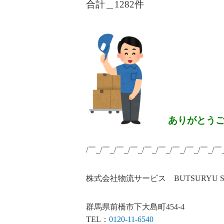
合計＿1282
件
ありがとう
/￣_/￣_/￣_/￣_/￣_/￣_/￣_/￣_/￣_/￣
株式会社物流サービス BUTSURYU SERV
群馬県前橋市下大島町454-4
TEL：
0120-11-6540