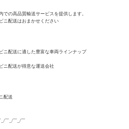
内での高品質輸送サービスを提供します。
ビニ配送はおまかせください
ビニ配送に適した豊富な車両ラインナップ
ビニ配送が得意な運送会社
ニ配送
￣_/￣_/￣_/￣