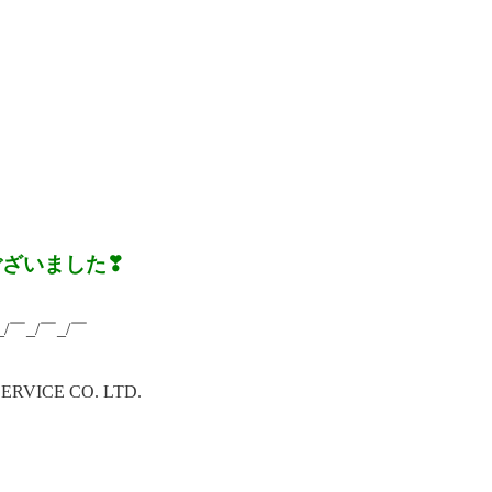
ございました❣
_/￣_/￣_/￣
ICE CO. LTD.