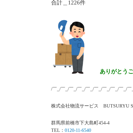
合計＿1226
件
ありがとう
/￣_/￣_/￣_/￣_/￣_/￣_/￣_/￣_/￣_/￣
株式会社物流サービス BUTSURYU SERV
群馬県前橋市下大島町454-4
TEL：
0120-11-6540