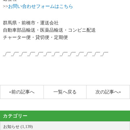
>>
お問い合わせフォームはこちら
群馬県・前橋市・運送会社
自動車部品輸送・医薬品輸送・コンビニ配送
チャーター便・貸切便・定期便
_/￣_/￣_/￣_/￣_/￣_/￣_/￣_/￣_/￣_/￣_/￣_/￣_/￣
«前の記事へ
一覧へ戻る
次の記事へ»
カテゴリー
お知らせ (1,139)