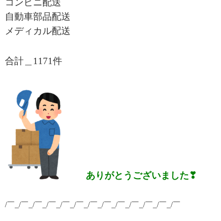
コンビニ配送
自動車部品配送
メディカル配送
合計＿1171
件
ありがとうございました❣
/￣_/￣_/￣_/￣_/￣_/￣_/￣_/￣_/￣_/￣_/￣_/￣_/￣