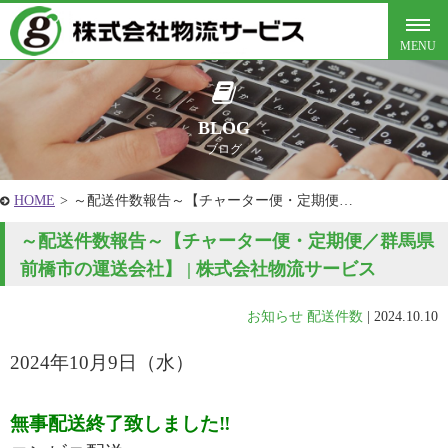
BLOG
ブログ
HOME
>
～配送件数報告～【チャーター便・定期便…
～配送件数報告～【チャーター便・定期便／群馬県
前橋市の運送会社】 | 株式会社物流サービス
お知らせ
配送件数
|
2024.10.10
2024年10
月9
日
（水
）
無事配送終了致しました‼