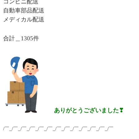
コンビニ配送
自動車部品配送
メディカル配送
合計＿1305
件
ありがとうございました❣
/￣_/￣_/￣_/￣_/￣_/￣_/￣_/￣_/￣_/￣_/￣_/￣_/￣