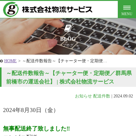
BLOG
ブログ
HOME
>
～配送件数報告～【チャーター便・定期便…
～配送件数報告～【チャーター便・定期便／群馬県
前橋市の運送会社】 | 株式会社物流サービス
お知らせ
配送件数
|
2024.09.02
2024年8
月30
日
（金
）
無事配送終了致しました‼