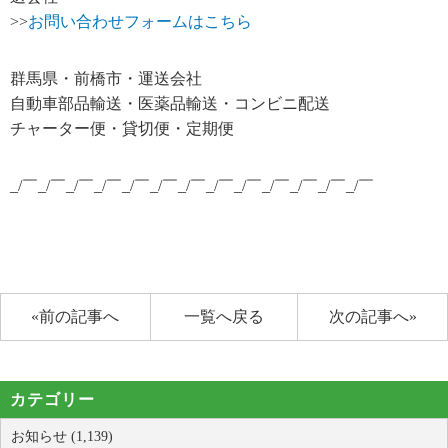
>>
お問い合わせフォームはこちら
群馬県・前橋市・運送会社
自動車部品輸送・医薬品輸送・コンビニ配送
チャーター便・貸切便・定期便
_/￣_/￣_/￣_/￣_/￣_/￣_/￣_/￣_/￣_/￣_/￣_/￣_/￣
«前の記事へ
一覧へ戻る
次の記事へ»
カテゴリー
お知らせ (1,139)