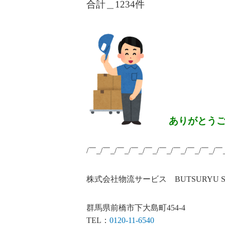
合計＿1234
件
ありがとう
/￣_/￣_/￣_/￣_/￣_/￣_/￣_/￣_/￣_/￣
株式会社物流サービス BUTSURYU SERV
群馬県前橋市下大島町454-4
TEL：
0120-11-6540