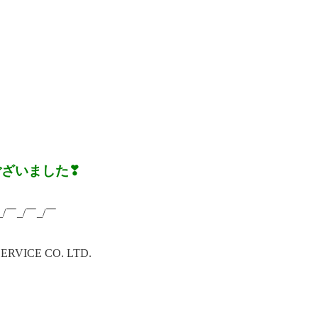
ございました❣
_/￣_/￣_/￣
ICE CO. LTD.