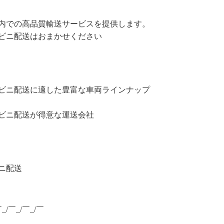
内での高品質輸送サービスを提供します。
ビニ配送はおまかせください
ビニ配送に適した豊富な車両ラインナップ
ビニ配送が得意な運送会社
ニ配送
￣_/￣_/￣_/￣