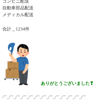
コンビニ配送
自動車部品配送
メディカル配送
合計＿1234
件
ありがとうございました❣
/￣_/￣_/￣_/￣_/￣_/￣_/￣_/￣_/￣_/￣_/￣_/￣_/￣