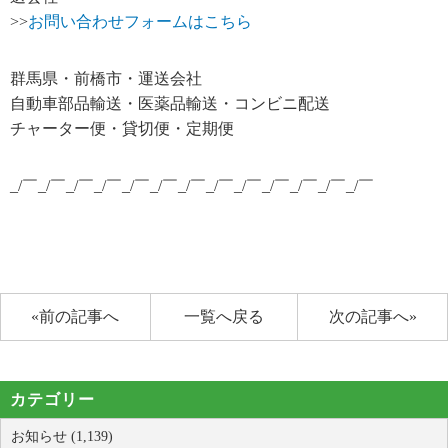
>>
お問い合わせフォームはこちら
群馬県・前橋市・運送会社
自動車部品輸送・医薬品輸送・コンビニ配送
チャーター便・貸切便・定期便
_/￣_/￣_/￣_/￣_/￣_/￣_/￣_/￣_/￣_/￣_/￣_/￣_/￣
«前の記事へ
一覧へ戻る
次の記事へ»
カテゴリー
お知らせ (1,139)