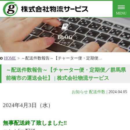
BLOG
ブログ
HOME
>
～配送件数報告～【チャーター便・定期便…
～配送件数報告～【チャーター便・定期便／群馬県
前橋市の運送会社】 | 株式会社物流サービス
お知らせ
配送件数
|
2024.04.05
2024年4
月3
日
（水
）
無事配送終了致しました‼