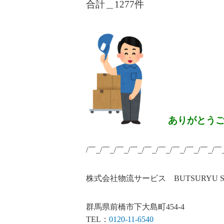
合計＿1277
件
ありがとう
/￣_/￣_/￣_/￣_/￣_/￣_/￣_/￣_/￣_/￣
株式会社物流サービス BUTSURYU SERV
群馬県前橋市下大島町454-4
TEL：
0120-11-6540