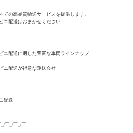
内での高品質輸送サービスを提供します。
ビニ配送はおまかせください
ビニ配送に適した豊富な車両ラインナップ
ビニ配送が得意な運送会社
ニ配送
￣_/￣_/￣_/￣