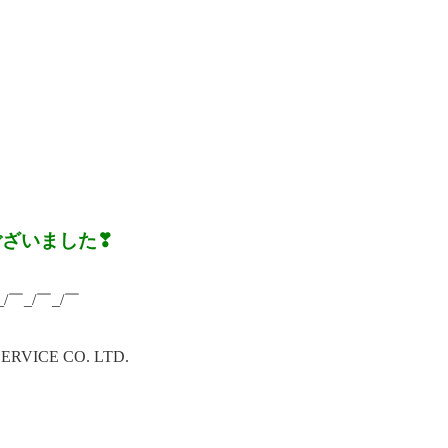
ございました❣
_/￣_/￣_/￣
ICE CO. LTD.