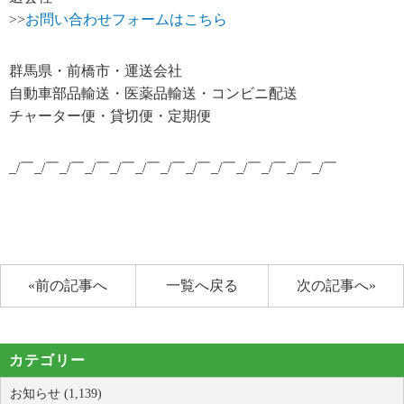
>>
お問い合わせフォームはこちら
群馬県・前橋市・運送会社
自動車部品輸送・医薬品輸送・コンビニ配送
チャーター便・貸切便・定期便
_/￣_/￣_/￣_/￣_/￣_/￣_/￣_/￣_/￣_/￣_/￣_/￣_/￣
«前の記事へ
一覧へ戻る
次の記事へ»
カテゴリー
お知らせ (1,139)