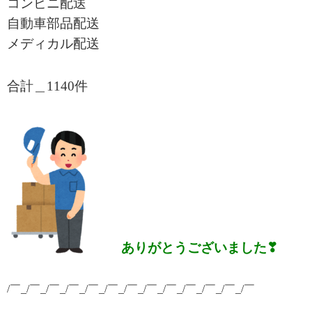
コンビニ配送
自動車部品配送
メディカル配送
合計＿1140
件
ありがとうございました❣
/￣_/￣_/￣_/￣_/￣_/￣_/￣_/￣_/￣_/￣_/￣_/￣_/￣