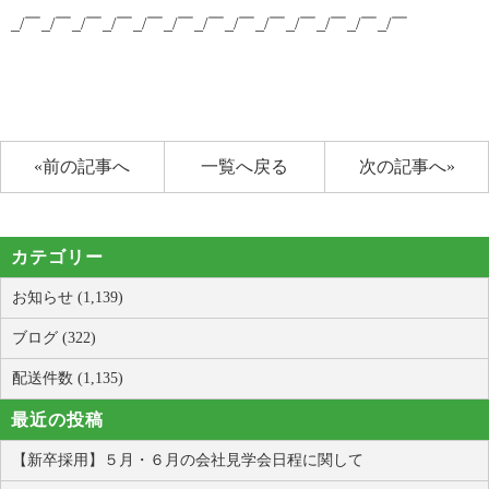
_/￣_/￣_/￣_/￣_/￣_/￣_/￣_/￣_/￣_/￣_/￣_/￣_/￣
«前の記事へ
一覧へ戻る
次の記事へ»
カテゴリー
お知らせ (1,139)
ブログ (322)
配送件数 (1,135)
最近の投稿
【新卒採用】５月・６月の会社見学会日程に関して