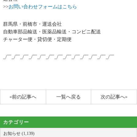
>>
お問い合わせフォームはこちら
群馬県・前橋市・運送会社
自動車部品輸送・医薬品輸送・コンビニ配送
チャーター便・貸切便・定期便
_/￣_/￣_/￣_/￣_/￣_/￣_/￣_/￣_/￣_/￣_/￣_/￣_/￣
«前の記事へ
一覧へ戻る
次の記事へ»
カテゴリー
お知らせ (1,139)