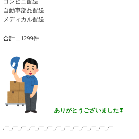
コンビニ配送
自動車部品配送
メディカル配送
合計＿1299
件
ありがとうございました❣
/￣_/￣_/￣_/￣_/￣_/￣_/￣_/￣_/￣_/￣_/￣_/￣_/￣