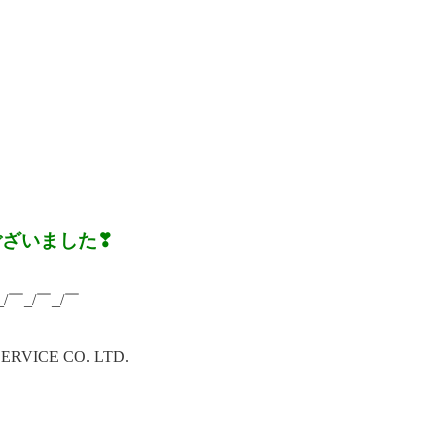
ございました❣
_/￣_/￣_/￣
ICE CO. LTD.