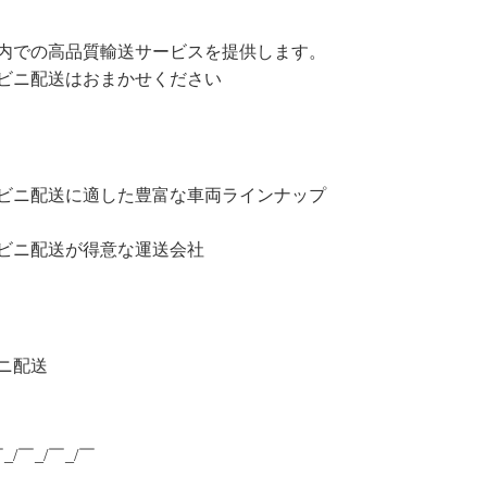
内での高品質輸送サービスを提供します。
ビニ配送はおまかせください
ビニ配送に適した豊富な車両ラインナップ
ビニ配送が得意な運送会社
ニ配送
￣_/￣_/￣_/￣