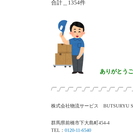
合計＿1354
件
ありがとう
/￣_/￣_/￣_/￣_/￣_/￣_/￣_/￣_/￣_/￣
株式会社物流サービス BUTSURYU SERV
群馬県前橋市下大島町454-4
TEL：
0120-11-6540