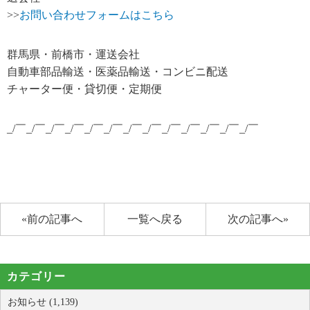
>>
お問い合わせフォームはこちら
群馬県・前橋市・運送会社
自動車部品輸送・医薬品輸送・コンビニ配送
チャーター便・貸切便・定期便
_/￣_/￣_/￣_/￣_/￣_/￣_/￣_/￣_/￣_/￣_/￣_/￣_/￣
«前の記事へ
一覧へ戻る
次の記事へ»
カテゴリー
お知らせ (1,139)