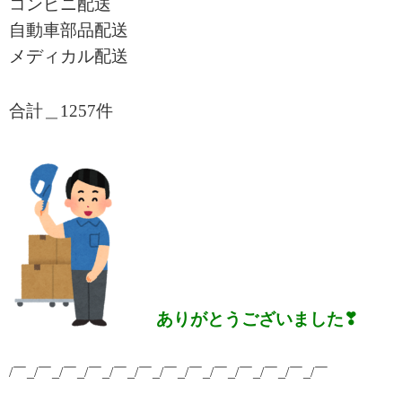
コンビニ配送
自動車部品配送
メディカル配送
合計＿1257
件
ありがとうございました❣
/￣_/￣_/￣_/￣_/￣_/￣_/￣_/￣_/￣_/￣_/￣_/￣_/￣