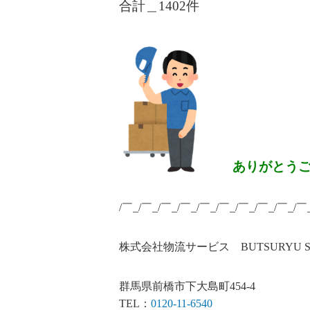
合計＿1402
件
ありがとう
/￣_/￣_/￣_/￣_/￣_/￣_/￣_/￣_/￣_/￣
株式会社物流サービス BUTSURYU SERV
群馬県前橋市下大島町454-4
TEL：
0120-11-6540