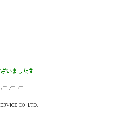
ございました❣
_/￣_/￣_/￣
ICE CO. LTD.