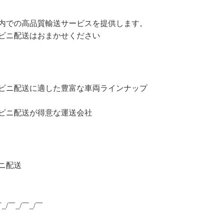
内での高品質輸送サービスを提供します。
ビニ配送はおまかせください
ビニ配送に適した豊富な車両ラインナップ
ビニ配送が得意な運送会社
ニ配送
￣_/￣_/￣_/￣