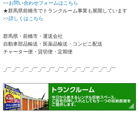
>>
お問い合わせフォームはこちら
★群馬県前橋市でトランクルーム事業も展開しています
>>
詳しくはこちら
群馬県・前橋市・運送会社
自動車部品輸送・医薬品輸送・コンビニ配送
チャーター便・貸切便・定期便
_/￣_/￣_/￣_/￣_/￣_/￣_/￣_/￣_/￣_/￣_/￣_/￣_/￣