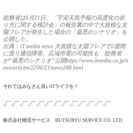
総務省は6月21日、「宇宙天気予報の高度化の在
り方に関する検討会」の報告書の中で大規模な太
陽フレアが発生した場合の「最悪のシナリオ」を
公開した。
出典：IT media news 大規模な太陽フレアで2週間
に渡り通信障害、広域停電の可能性も 総務省
が“最悪のシナリオ”公開
https://www.itmedia.co.jp/n
ews/articles/2206/21/news188.html
それではみなさん良いITライフを！
_/￣_/￣_/￣_/￣_/￣_/￣_/￣_/￣_/￣_/￣_/￣_/￣_/￣
株式会社物流サービス BUTSURYU SERVICE CO. LTD.