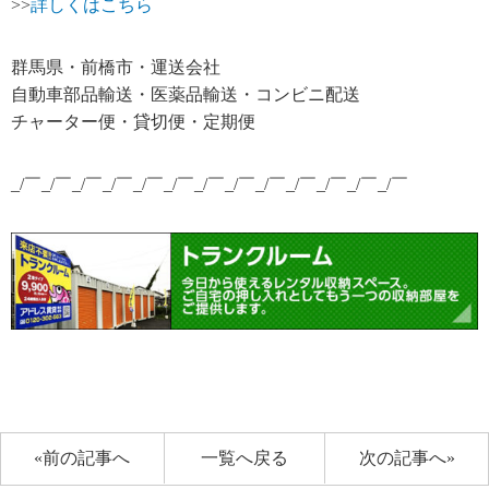
>>
詳しくはこちら
群馬県・前橋市・運送会社
自動車部品輸送・医薬品輸送・コンビニ配送
チャーター便・貸切便・定期便
_/￣_/￣_/￣_/￣_/￣_/￣_/￣_/￣_/￣_/￣_/￣_/￣_/￣
«前の記事へ
一覧へ戻る
次の記事へ»