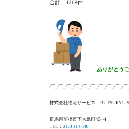
合計＿1268
件
ありがとう
/￣_/￣_/￣_/￣_/￣_/￣_/￣_/￣_/￣_/￣
株式会社物流サービス BUTSURYU SERV
群馬県前橋市下大島町454-4
TEL：
0120-11-6540