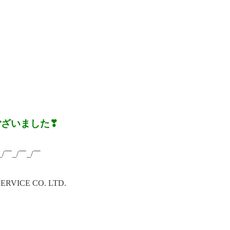
ございました❣
_/￣_/￣_/￣
ICE CO. LTD.