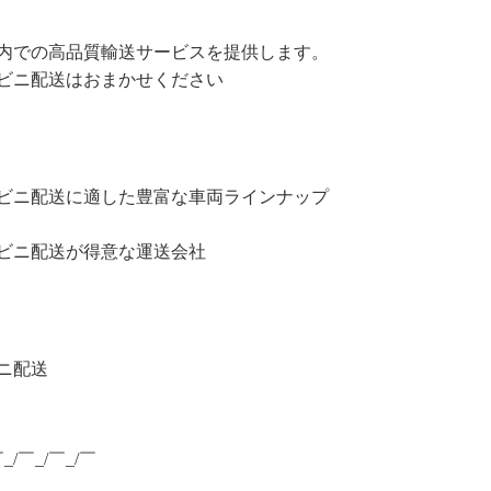
内での高品質輸送サービスを提供します。
ビニ配送はおまかせください
ビニ配送に適した豊富な車両ラインナップ
ビニ配送が得意な運送会社
ニ配送
￣_/￣_/￣_/￣