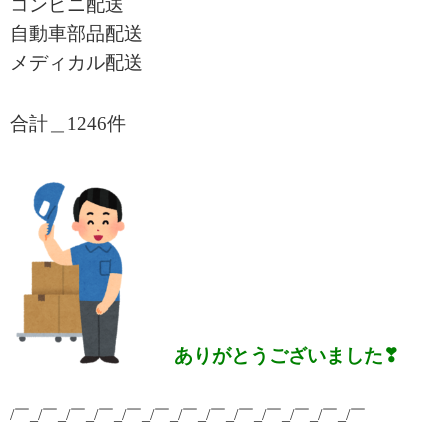
コンビニ配送
自動車部品配送
メディカル配送
合計＿1246
件
ありがとうございました❣
/￣_/￣_/￣_/￣_/￣_/￣_/￣_/￣_/￣_/￣_/￣_/￣_/￣