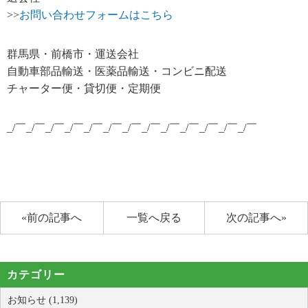
>>
お問い合わせフォームはこちら
群馬県・前橋市・運送会社
自動車部品輸送・医薬品輸送・コンビニ配送
チャーター便・貸切便・定期便
_/￣_/￣_/￣_/￣_/￣_/￣_/￣_/￣_/￣_/￣_/￣_/￣_/￣
«前の記事へ
一覧へ戻る
次の記事へ»
カテゴリー
お知らせ (1,139)