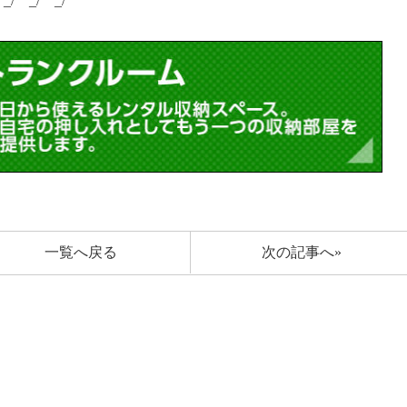
￣_/￣_/￣_/￣
一覧へ戻る
次の記事へ»