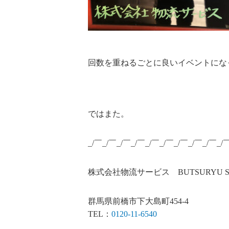
回数を重ねるごとに良いイベントにな
ではまた。
_/￣_/￣_/￣_/￣_/￣_/￣_/￣_/￣_/￣_/
株式会社物流サービス BUTSURYU SERV
群馬県前橋市下大島町454-4
TEL：
0120-11-6540