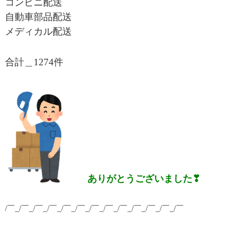
コンビニ配送
自動車部品配送
メディカル配送
合計＿1274
件
ありがとうございました❣
/￣_/￣_/￣_/￣_/￣_/￣_/￣_/￣_/￣_/￣_/￣_/￣_/￣