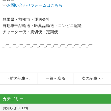
>>
お問い合わせフォームはこちら
群馬県・前橋市・運送会社
自動車部品輸送・医薬品輸送・コンビニ配送
チャーター便・貸切便・定期便
_/￣_/￣_/￣_/￣_/￣_/￣_/￣_/￣_/￣_/￣_/￣_/￣_/￣
«前の記事へ
一覧へ戻る
次の記事へ»
カテゴリー
お知らせ (1,139)