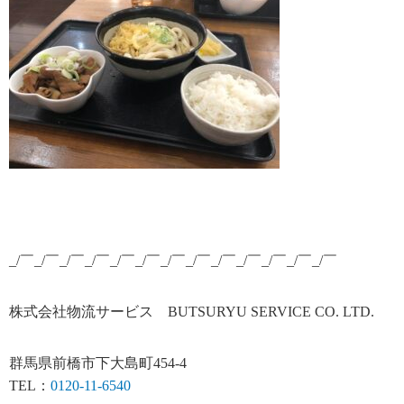
_/￣_/￣_/￣_/￣_/￣_/￣_/￣_/￣_/￣_/￣_/￣_/￣_/￣
株式会社物流サービス BUTSURYU SERVICE CO. LTD.
群馬県前橋市下大島町454-4
TEL：
0120-11-6540