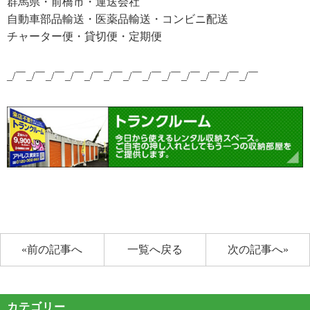
群馬県・前橋市・運送会社
自動車部品輸送・医薬品輸送・コンビニ配送
チャーター便・貸切便・定期便
_/￣_/￣_/￣_/￣_/￣_/￣_/￣_/￣_/￣_/￣_/￣_/￣_/￣
«前の記事へ
一覧へ戻る
次の記事へ»
カテゴリー