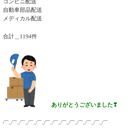
コンビニ配送
自動車部品配送
メディカル配送
合計＿1194
件
ありがとうございました❣
/￣_/￣_/￣_/￣_/￣_/￣_/￣_/￣_/￣_/￣_/￣_/￣_/￣