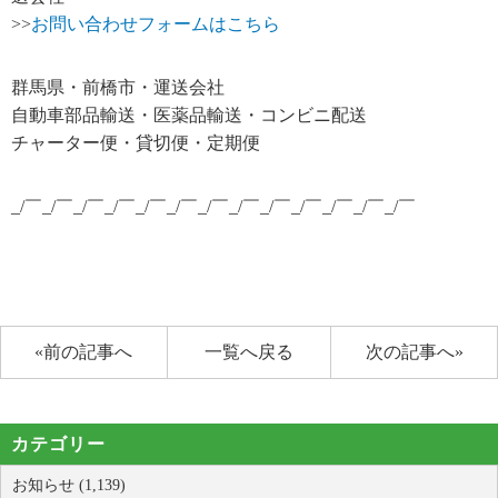
>>
お問い合わせフォームはこちら
群馬県・前橋市・運送会社
自動車部品輸送・医薬品輸送・コンビニ配送
チャーター便・貸切便・定期便
_/￣_/￣_/￣_/￣_/￣_/￣_/￣_/￣_/￣_/￣_/￣_/￣_/￣
«前の記事へ
一覧へ戻る
次の記事へ»
カテゴリー
お知らせ (1,139)