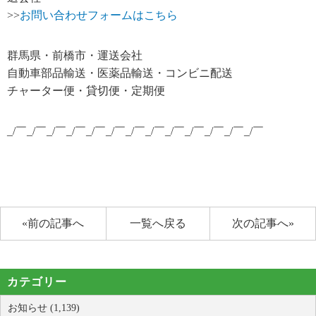
>>
お問い合わせフォームはこちら
群馬県・前橋市・運送会社
自動車部品輸送・医薬品輸送・コンビニ配送
チャーター便・貸切便・定期便
_/￣_/￣_/￣_/￣_/￣_/￣_/￣_/￣_/￣_/￣_/￣_/￣_/￣
«前の記事へ
一覧へ戻る
次の記事へ»
カテゴリー
お知らせ (1,139)