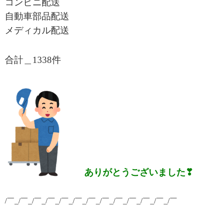
コンビニ配送
自動車部品配送
メディカル配送
合計＿1338件
ありがとうございました❣
/￣_/￣_/￣_/￣_/￣_/￣_/￣_/￣_/￣_/￣_/￣_/￣_/￣