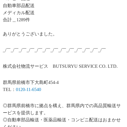
自動車部品配送
メディカル配送
合計＿1289件
ありがとうございました。
_/￣_/￣_/￣_/￣_/￣_/￣_/￣_/￣_/￣_/￣_/￣_/￣_/￣
株式会社物流サービス BUTSURYU SERVICE CO. LTD.
群馬県前橋市下大島町454-4
TEL：
0120-11-6540
◎群馬県前橋市に拠点を構え、群馬県内での高品質輸送サ
ービスを提供します。
◎自動車部品輸送・医薬品輸送・コンビニ配送はおまかせ
ください