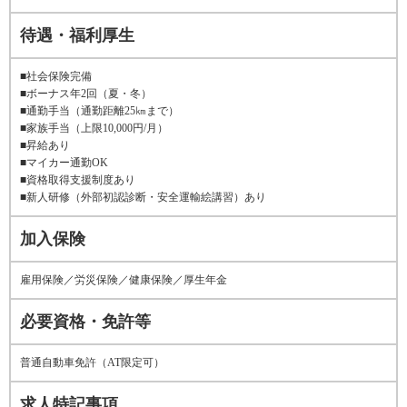
待遇・福利厚生
■社会保険完備
■ボーナス年2回（夏・冬）
■通勤手当（通勤距離25㎞まで）
■家族手当（上限10,000円/月）
■昇給あり
■マイカー通勤OK
■資格取得支援制度あり
■新人研修（外部初認診断・安全運輸絵講習）あり
加入保険
雇用保険／労災保険／健康保険／厚生年金
必要資格・免許等
普通自動車免許（AT限定可）
求人特記事項