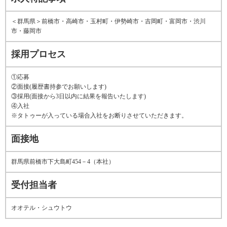
＜群馬県＞前橋市・高崎市・玉村町・伊勢崎市・吉岡町・富岡市・渋川
市・藤岡市
採用プロセス
①応募
②面接(履歴書持参でお願いします)
③採用(面接から3日以内に結果を報告いたします)
④入社
※タトゥーが入っている場合入社をお断りさせていただきます。
面接地
群馬県前橋市下大島町454－4（本社）
受付担当者
オオテル・シュウトウ