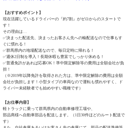
【おすすめポイント】
現在活躍しているドライバーの『約7割』がゼロからのスタートで
す！
その理由は…
✅決まった配送先、決まったお客さん先への輸配送なので仕事もす
ぐに慣れる！
✅群馬県内の地場配送なので、毎日定時に帰れる！
✅週休2日制を導入！長期休暇も豊富でしっかり休める！
✅普通免許があれば応募OK！準中限定解除等の費用は全額会社が負
担！
（※2019年以降免許を取得された方は、準中限定解除の費用は全額
会社が負担します！小型タイプの車両なので運転も慣れやすく、ド
ライバー未経験者でも始めやすい職種です）
【お仕事内容】
軽トラックに乗って群馬県内の自動車修理工場や、
部品商様へ自動車部品を配送します。（1日30件ほどのルート配送で
す）
また、自社倉庫あるいはお客さん先の倉庫にて、部品の配送準備等